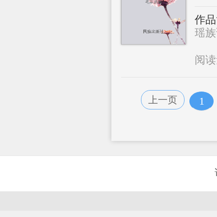
作品
瑶族语
阅
上一页
1