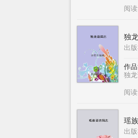
阅
独
出版
作品
独龙语
阅
瑶
出版