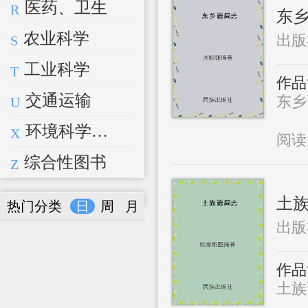
医药、卫生
R
东
农业科学
出版
S
工业科学
T
作品
交通运输
东乡语
U
环境科学、安全科学
X
阅
综合性图书
Z
土
热门分类
日
周
月
出版
作品
土族语