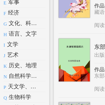
军事
E
作品
藏语
经济
F
文化、科学、教育、体育
G
阅
语言、文字
H
文学
I
东
艺术
出版
J
历史、地理
K
作品
自然科学总论
东部裕
N
天文学、地球科学
P
阅
生物科学
Q