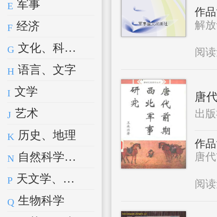
军事
E
作品
解放青
经济
F
文化、科学、教育、体育
G
阅
语言、文字
H
文学
I
唐
艺术
出版
J
历史、地理
K
作品
自然科学总论
唐代
N
天文学、地球科学
P
阅
生物科学
Q