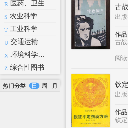
医药、卫生
R
古
农业科学
出版
S
工业科学
T
作品
交通运输
古战场
U
环境科学、安全科学
X
阅
综合性图书
Z
钦
热门分类
日
周
月
出版
作品
钦定兰