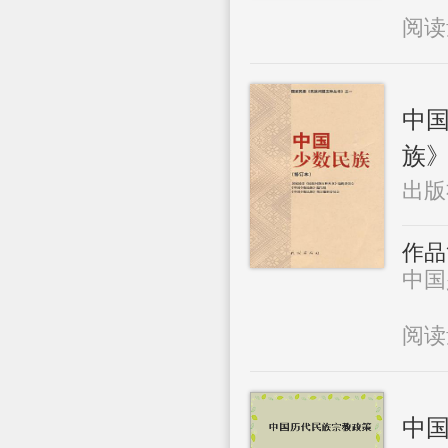
阅
中
族
出版
作品
中国少
阅
中