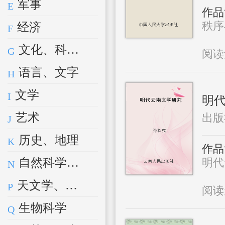
军事
E
作品
秩序
经济
F
文化、科学、教育、体育
G
阅
语言、文字
H
文学
I
明
艺术
出版
J
历史、地理
K
作品
自然科学总论
明代
N
天文学、地球科学
P
阅
生物科学
Q