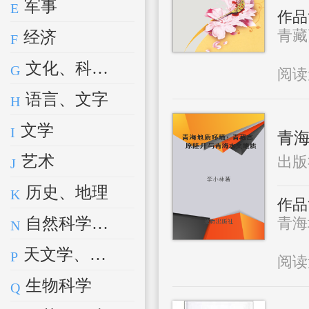
军事
E
作品
青藏
经济
F
文化、科学、教育、体育
G
阅
语言、文字
H
文学
I
青海
艺术
出版
J
历史、地理
K
作品
自然科学总论
青海
N
天文学、地球科学
P
阅
生物科学
Q