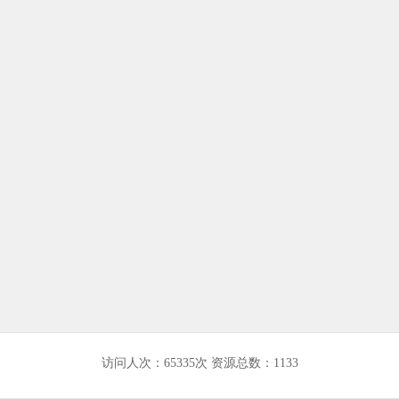
访问人次：65335次
资源总数：
1133