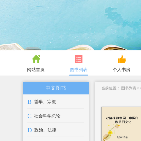
网站首页
图书列表
个人书房
中文图书
当前位置：
图书列表
>
B
哲学、宗教
C
社会科学总论
D
政治、法律