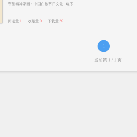
守望精神家园：中国白族节日文化...略序....
阅读量
1
收藏量
0
下载量
69
1
当前第
1
/
1
页