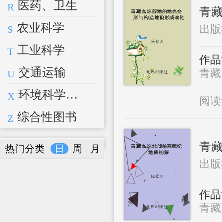
医药、卫生
R
青藏
农业科学
出版
S
工业科学
T
作品
交通运输
青藏
U
环境科学、安全科学
X
阅
综合性图书
Z
青
热门分类
日
周
月
出版
作品
青藏