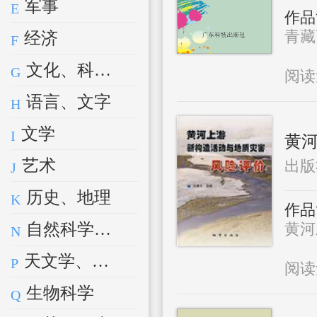
军事
E
作品
青藏
经济
F
文化、科学、教育、体育
G
阅
语言、文字
H
文学
I
黄河
艺术
出版
J
历史、地理
K
作品
自然科学总论
黄河
N
天文学、地球科学
P
阅
生物科学
Q