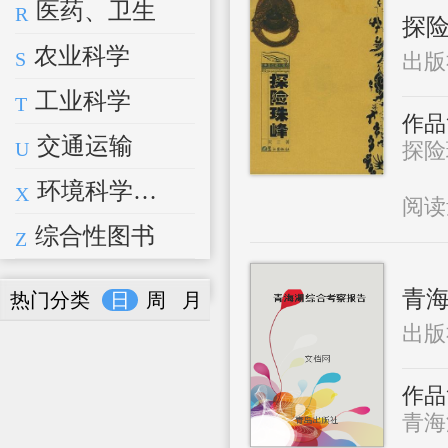
医药、卫生
R
探
农业科学
S
出版
工业科学
T
作品
交通运输
U
探险珠
环境科学、安全科学
X
阅
综合性图书
Z
青
热门分类
日
周
月
出版
作品
青海