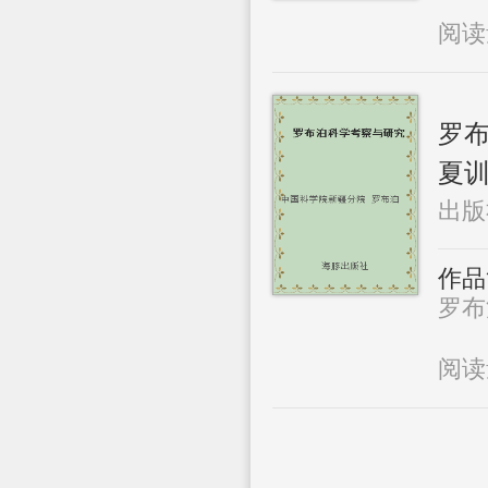
阅
罗
夏
出版
作品
罗布
阅