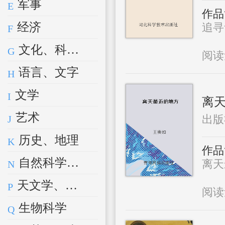
军事
E
作品
经济
追寻青
F
文化、科学、教育、体育
G
阅
语言、文字
H
文学
I
离
艺术
出版
J
历史、地理
K
作品
自然科学总论
离天最
N
天文学、地球科学
P
阅
生物科学
Q