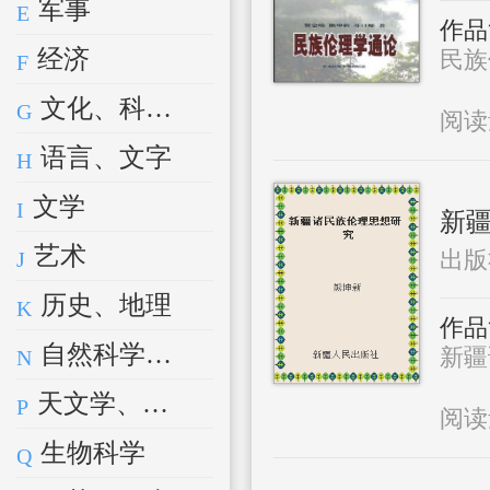
军事
E
作品
经济
民族伦
F
文化、科学、教育、体育
G
阅
语言、文字
H
文学
I
新
艺术
出版
J
历史、地理
K
作品
自然科学总论
新疆
N
天文学、地球科学
P
阅
生物科学
Q